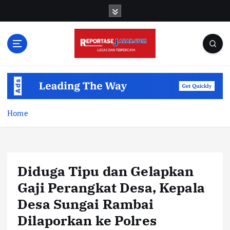
S
k
i
p
t
o
c
o
n
t
Home
e
n
t
Diduga Tipu dan Gelapkan
Gaji Perangkat Desa, Kepala
Desa Sungai Rambai
Dilaporkan ke Polres