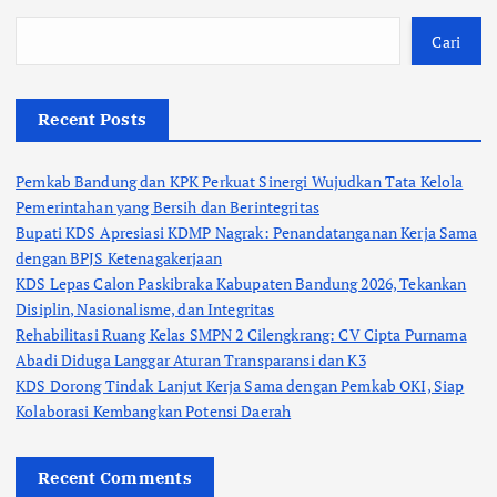
Cari
Recent Posts
Pemkab Bandung dan KPK Perkuat Sinergi Wujudkan Tata Kelola
Pemerintahan yang Bersih dan Berintegritas
Bupati KDS Apresiasi KDMP Nagrak: Penandatanganan Kerja Sama
dengan BPJS Ketenagakerjaan
KDS Lepas Calon Paskibraka Kabupaten Bandung 2026, Tekankan
Disiplin, Nasionalisme, dan Integritas
Rehabilitasi Ruang Kelas SMPN 2 Cilengkrang: CV Cipta Purnama
Abadi Diduga Langgar Aturan Transparansi dan K3
KDS Dorong Tindak Lanjut Kerja Sama dengan Pemkab OKI, Siap
Kolaborasi Kembangkan Potensi Daerah
Recent Comments