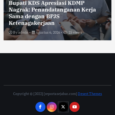
KDS Lepas Calon Paskibraka
Kabupaten Bandung 2026,
Tekankan Disiplin, Nasionalisme,
dan Integritas
By
admin
Agustus 6, 2026
20 views
Copyright © [2022] [reportasejabar.com]
Desert Themes