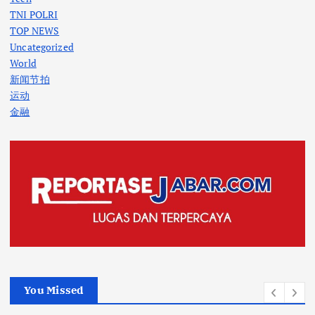
TNI POLRI
TOP NEWS
Uncategorized
World
新闻节拍
运动
金融
You Missed