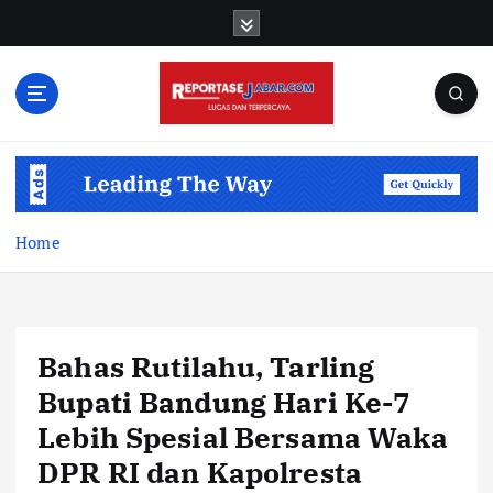
S
k
i
p
t
o
c
o
n
t
Home
e
n
t
Bahas Rutilahu, Tarling
Bupati Bandung Hari Ke-7
Lebih Spesial Bersama Waka
DPR RI dan Kapolresta