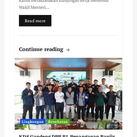
Kania melaksanakan kunjungan kerja menemui
Wakil Menteri…
Read more
Continue reading
Lingkungan
Kesehatan
KDS Gandeng DPR RI, Penanganan Banjir