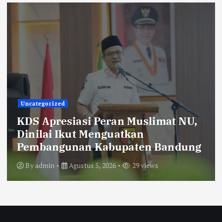
Uncategorized
KDS Sambut Kunjungan Kepala Staf
Kepresidenan, Sekolah Rakyat
Terintegrasi 4 Kabupaten Bandung
Resmi Gelar MPLS
By
admin
Agustus 5, 2026
26 views