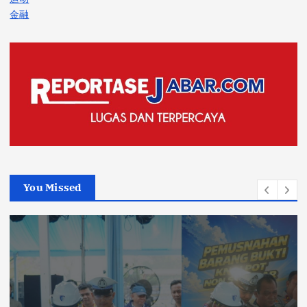
金融
You Missed