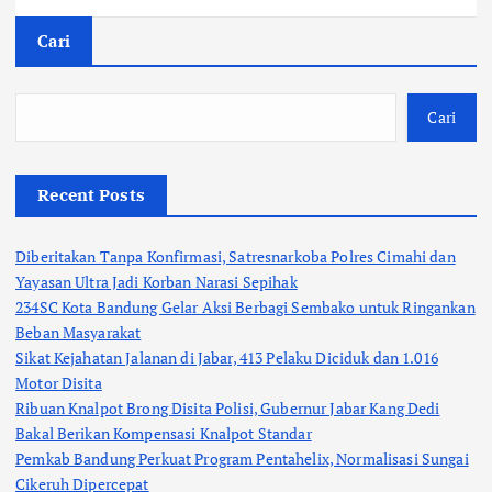
Cari
Cari
Recent Posts
Diberitakan Tanpa Konfirmasi, Satresnarkoba Polres Cimahi dan
Yayasan Ultra Jadi Korban Narasi Sepihak
234SC Kota Bandung Gelar Aksi Berbagi Sembako untuk Ringankan
Beban Masyarakat
Sikat Kejahatan Jalanan di Jabar, 413 Pelaku Diciduk dan 1.016
Motor Disita
Ribuan Knalpot Brong Disita Polisi, Gubernur Jabar Kang Dedi
Bakal Berikan Kompensasi Knalpot Standar
Pemkab Bandung Perkuat Program Pentahelix, Normalisasi Sungai
Cikeruh Dipercepat