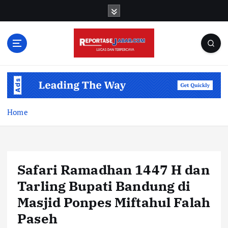
S
k
i
p
t
o
c
o
n
t
Home
e
n
t
Safari Ramadhan 1447 H dan
Tarling Bupati Bandung di
Masjid Ponpes Miftahul Falah
Paseh