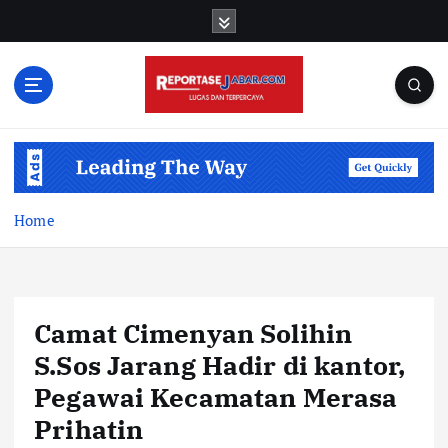
S
k
i
p
t
o
c
o
n
t
Home
e
n
t
Camat Cimenyan Solihin
S.Sos Jarang Hadir di kantor,
Pegawai Kecamatan Merasa
Prihatin