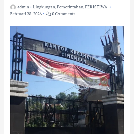
admin
Lingkungan
,
Pemerintahan
,
PERISTIWA
Februari 28, 2026
0 Comments