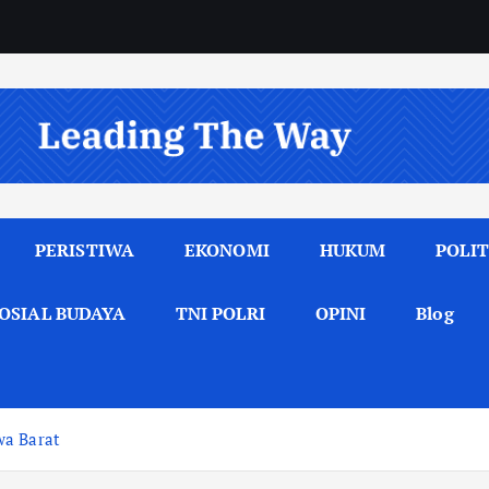
PERISTIWA
EKONOMI
HUKUM
POLIT
OSIAL BUDAYA
TNI POLRI
OPINI
Blog
wa Barat