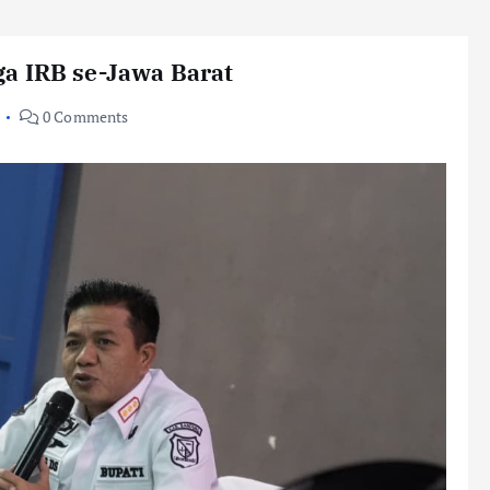
a IRB se-Jawa Barat
0 Comments