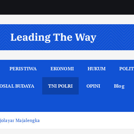
PERISTIWA
EKONOMI
HUKUM
POLIT
OSIAL BUDAYA
TNI POLRI
OPINI
Blog
jolayar Majalengka