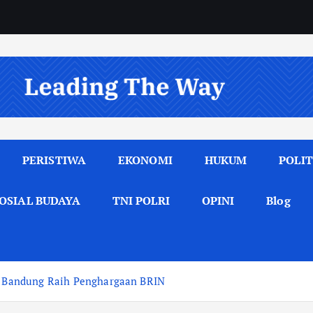
PERISTIWA
EKONOMI
HUKUM
POLIT
OSIAL BUDAYA
TNI POLRI
OPINI
Blog
ti Bandung Raih Penghargaan BRIN