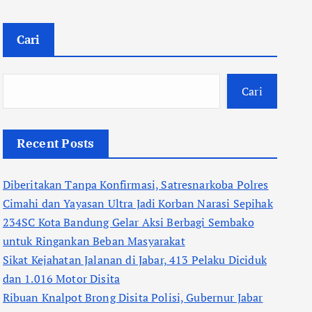
Cari
Cari
Recent Posts
Diberitakan Tanpa Konfirmasi, Satresnarkoba Polres
Cimahi dan Yayasan Ultra Jadi Korban Narasi Sepihak
234SC Kota Bandung Gelar Aksi Berbagi Sembako
untuk Ringankan Beban Masyarakat
Sikat Kejahatan Jalanan di Jabar, 413 Pelaku Diciduk
dan 1.016 Motor Disita
Ribuan Knalpot Brong Disita Polisi, Gubernur Jabar