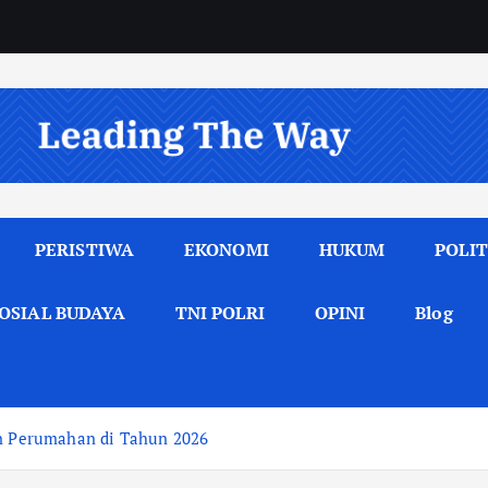
PERISTIWA
EKONOMI
HUKUM
POLIT
OSIAL BUDAYA
TNI POLRI
OPINI
Blog
an Perumahan di Tahun 2026