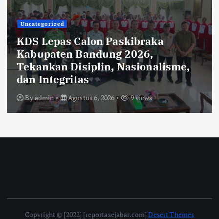
Uncategorized
Rehabilitasi Ruang Kelas SMPN 2
Cilengkrang: CV Cipta Purnama
Abadi Diduga Langgar Aturan
Transparansi dan K3
By
admin
Agustus 6, 2026
27 views
Copyright © [2022] [reportasejabar.com]
Desert Themes