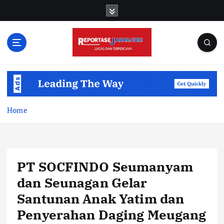
S
k
i
p
t
o
c
o
n
t
Home
e
n
t
PT SOCFINDO Seumanyam
dan Seunagan Gelar
Santunan Anak Yatim dan
Penyerahan Daging Meugang