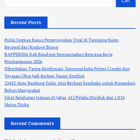
Cari
Recent Posts
Polisi Ungkap Kasus Pengeroyokan Viral di Tarogong Kaler,
Berawal dari Knalpot Brong
BAPPERIDA Kab Bandung Sempurnakan Rencana Kerja
Pembangunan 2026
Diberitakan Tanpa Konfirmasi, Satresnarkoba Polres Cimahi dan
Yayasan Ultra Jadi Korban Narasi Sepihak
234SC Kota Bandung Gelar Aksi Berbagi Sembako untuk Ringankan
Beban Masyarakat
Sikat Kejahatan Jalanan di Jabar, 413 Pelaku Diciduk dan 1.016
Motor Disita
Recent Comments