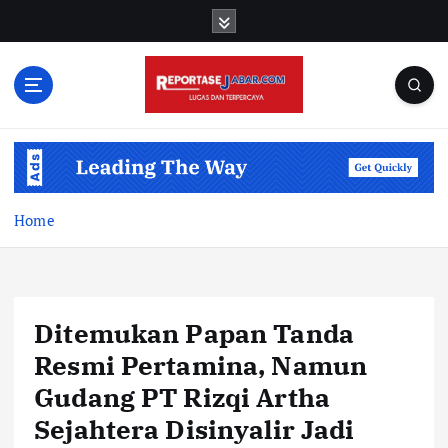
S
k
i
p
t
o
c
o
n
t
Home
e
n
t
Ditemukan Papan Tanda
Resmi Pertamina, Namun
Gudang PT Rizqi Artha
Sejahtera Disinyalir Jadi