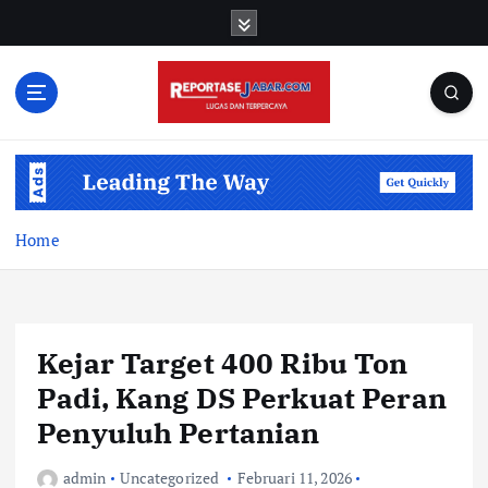
S
k
i
p
t
o
c
o
n
t
Home
e
n
t
Kejar Target 400 Ribu Ton
Padi, Kang DS Perkuat Peran
Penyuluh Pertanian
admin
Uncategorized
Februari 11, 2026