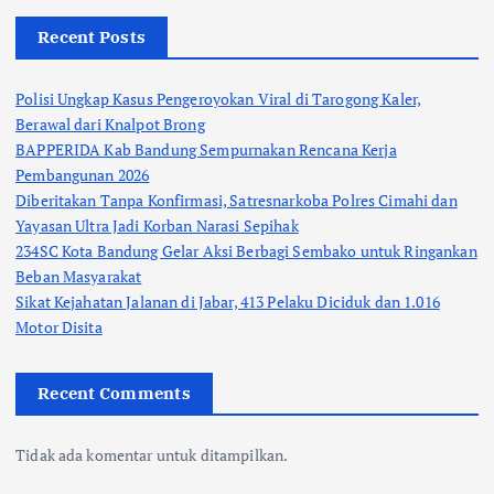
Recent Posts
Polisi Ungkap Kasus Pengeroyokan Viral di Tarogong Kaler,
Berawal dari Knalpot Brong
BAPPERIDA Kab Bandung Sempurnakan Rencana Kerja
Pembangunan 2026
Diberitakan Tanpa Konfirmasi, Satresnarkoba Polres Cimahi dan
Yayasan Ultra Jadi Korban Narasi Sepihak
234SC Kota Bandung Gelar Aksi Berbagi Sembako untuk Ringankan
Beban Masyarakat
Sikat Kejahatan Jalanan di Jabar, 413 Pelaku Diciduk dan 1.016
Motor Disita
Recent Comments
Tidak ada komentar untuk ditampilkan.