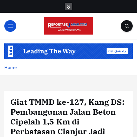
S
k
i
p
t
o
c
o
n
t
Home
e
n
t
Giat TMMD ke-127, Kang DS:
Pembangunan Jalan Beton
Cipelah 1,5 Km di
Perbatasan Cianjur Jadi