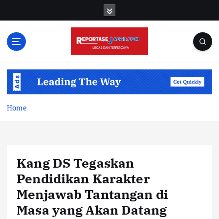
S
k
i
p
t
o
c
o
n
t
Home
e
n
t
Kang DS Tegaskan
Pendidikan Karakter
Menjawab Tantangan di
Masa yang Akan Datang