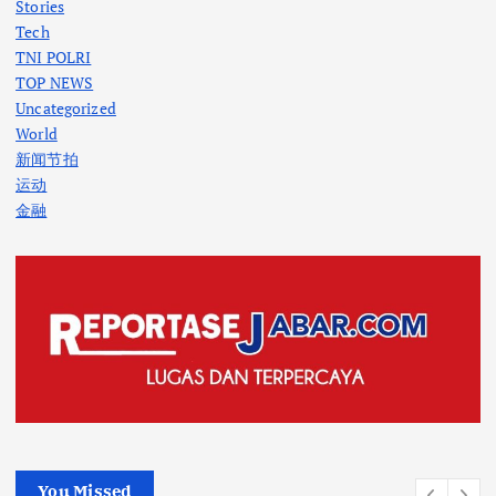
Stories
Tech
TNI POLRI
TOP NEWS
Uncategorized
World
新闻节拍
运动
金融
You Missed