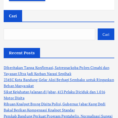
Cari
Cari
Recent Posts
Diberitakan Tanpa Konfirmasi, Satresnarkoba Polres Cimahi dan
Yayasan Ultra Jadi Korban Narasi Sepihak
234SC Kota Bandung Gelar Aksi Berbagi Sembako untuk Ringankan
Beban Masyarakat
Sikat Kejahatan Jalanan di Jabar, 413 Pelaku Diciduk dan 1.016
Motor Disita
Ribuan Knalpot Brong Disita Polisi, Gubernur Jabar Kang Dedi
Bakal Berikan Kompensasi Knalpot Standar
Pemkab Bandung Perkuat Program Pentahelix, Normalisasi Sungai