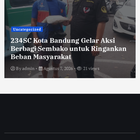
TNI POLRI
Sikat Kejahatan Jalanan di Jabar,
413 Pelaku Diciduk dan 1.016 Motor
Disita
By
admin
Agustus 7, 2026
22 views