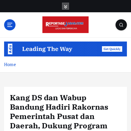
S
k
i
p
t
o
c
o
n
t
Home
e
n
t
Kang DS dan Wabup
Bandung Hadiri Rakornas
Pemerintah Pusat dan
Daerah, Dukung Program