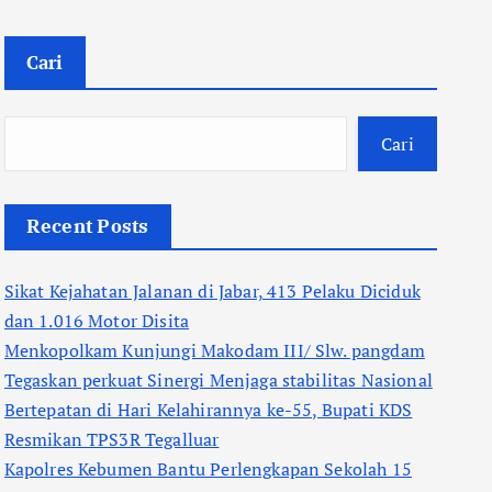
Cari
Cari
Recent Posts
Sikat Kejahatan Jalanan di Jabar, 413 Pelaku Diciduk
dan 1.016 Motor Disita
Menkopolkam Kunjungi Makodam III/ Slw. pangdam
Tegaskan perkuat Sinergi Menjaga stabilitas Nasional
Bertepatan di Hari Kelahirannya ke-55, Bupati KDS
Resmikan TPS3R Tegalluar
Kapolres Kebumen Bantu Perlengkapan Sekolah 15