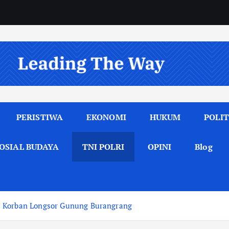
PERISTIWA
EKONOMI
HUKUM
POLIT
OSIAL BUDAYA
TNI POLRI
OPINI
Blog
i Korban Longsor Gunung Burangrang