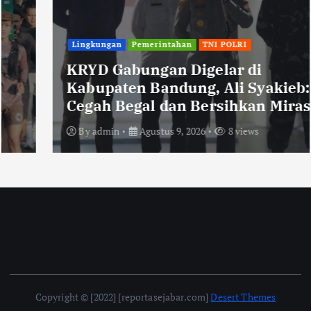
Lingkungan
Pemerintahan
TNI POLRI
KRYD Gabungan Digelar di
Kabupaten Bandung, Ali Syakieb:
Cegah Begal dan Bersihkan Miras
By
admin
Agustus 9, 2026
8 views
Copyright © [2022] [reportasejabar.com]
Desert Themes