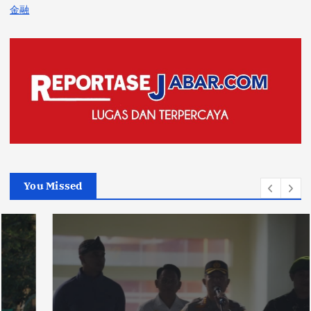
金融
You Missed