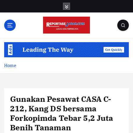
S
k
i
p
t
o
c
o
n
t
Home
e
n
t
Gunakan Pesawat CASA C-
212, Kang DS bersama
Forkopimda Tebar 5,2 Juta
Benih Tanaman