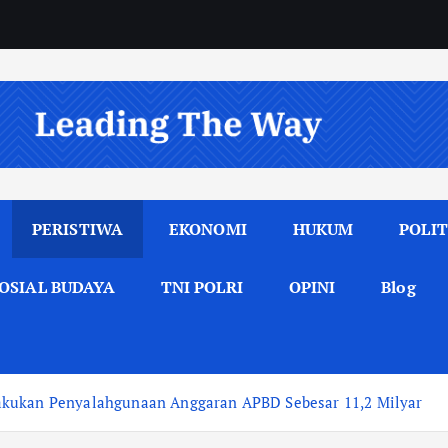
PERISTIWA
EKONOMI
HUKUM
POLIT
OSIAL BUDAYA
TNI POLRI
OPINI
Blog
akukan Penyalahgunaan Anggaran APBD Sebesar 11,2 Milyar