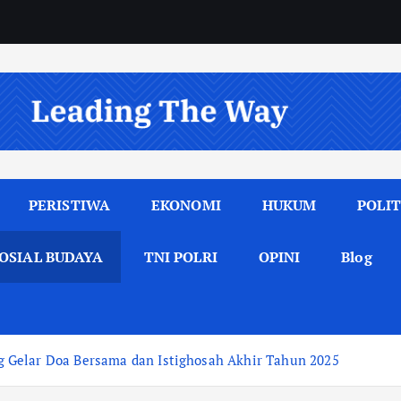
PERISTIWA
EKONOMI
HUKUM
POLIT
OSIAL BUDAYA
TNI POLRI
OPINI
Blog
 Gelar Doa Bersama dan Istighosah Akhir Tahun 2025