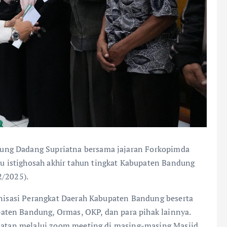
ung Dadang Supriatna bersama jajaran Forkopimda
 istighosah akhir tahun tingkat Kabupaten Bandung
2/2025).
ganisasi Perangkat Daerah Kabupaten Bandung beserta
ten Bandung, Ormas, OKP, dan para pihak lainnya.
amatan melalui zoom meeting di masing-masing Masjid