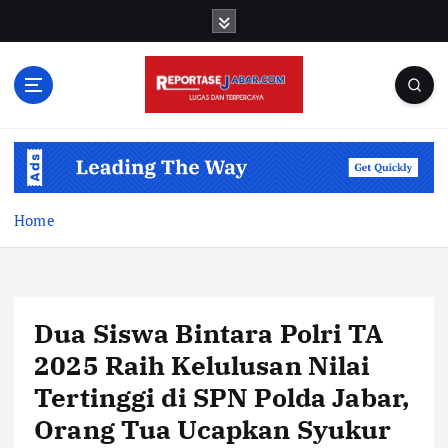
S
k
i
p
t
o
c
o
n
t
Home
e
n
t
Dua Siswa Bintara Polri TA
2025 Raih Kelulusan Nilai
Tertinggi di SPN Polda Jabar,
Orang Tua Ucapkan Syukur