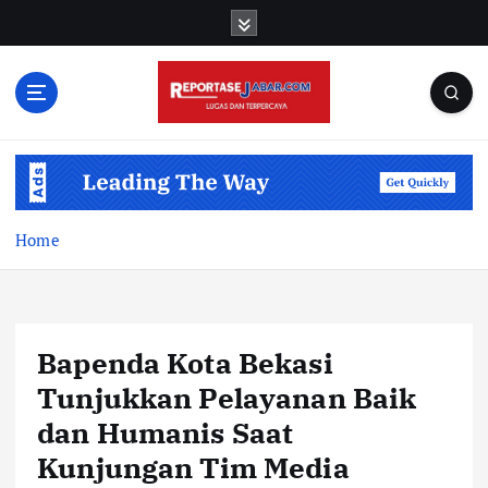
S
k
i
p
t
o
c
o
n
t
Home
e
n
t
Bapenda Kota Bekasi
Tunjukkan Pelayanan Baik
dan Humanis Saat
Kunjungan Tim Media