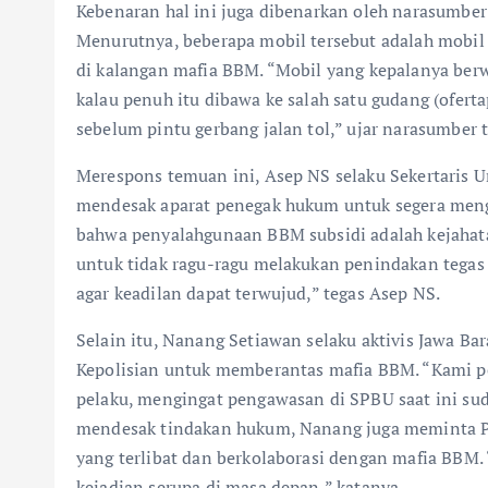
Kebenaran hal ini juga dibenarkan oleh narasumber
Menurutnya, beberapa mobil tersebut adalah mobil 
di kalangan mafia BBM. “Mobil yang kepalanya berw
kalau penuh itu dibawa ke salah satu gudang (ofer
sebelum pintu gerbang jalan tol,” ujar narasumber t
Merespons temuan ini, Asep NS selaku Sekertari
mendesak aparat penegak hukum untuk segera men
bahwa penyalahgunaan BBM subsidi adalah kejahata
untuk tidak ragu-ragu melakukan penindakan tegas 
agar keadilan dapat terwujud,” tegas Asep NS.
Selain itu, Nanang Setiawan selaku aktivis Jawa 
Kepolisian untuk memberantas mafia BBM. “Kami
pelaku, mengingat pengawasan di SPBU saat ini sud
mendesak tindakan hukum, Nanang juga meminta P
yang terlibat dan berkolaborasi dengan mafia BBM.
kejadian serupa di masa depan,” katanya.