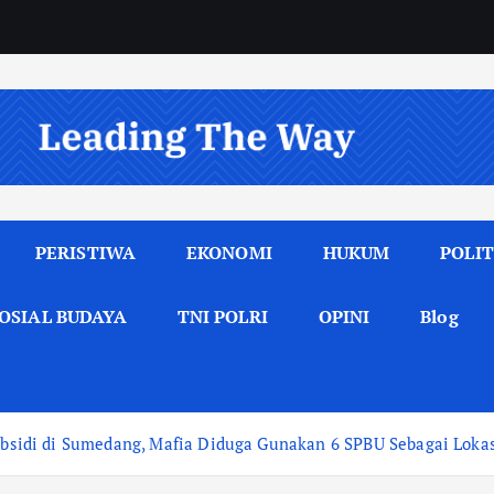
PERISTIWA
EKONOMI
HUKUM
POLIT
OSIAL BUDAYA
TNI POLRI
OPINI
Blog
idi di Sumedang, Mafia Diduga Gunakan 6 SPBU Sebagai Lokasi