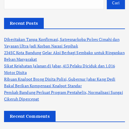
Cari
Recent Posts
Diberitakan Tanpa Konfirmasi, Satresnarkoba Polres Cimahi dan
Yayasan Ultra Jadi Korban Narasi Sepihak
234SC Kota Bandung Gelar Aksi Berbagi Sembako untuk Ringankan
Beban Masyarakat
Sikat Kejahatan Jalanan di Jabar, 413 Pelaku Diciduk dan 1.016
Motor Disita
Ribuan Knalpot Brong Disita Polisi, Gubernur Jabar Kang Dedi
Bakal Berikan Kompensasi Knalpot Standar
Pemkab Bandung Perkuat Program Pentahelix, Normalisasi Sungai
Cikeruh Dipercepat
Recent Comments