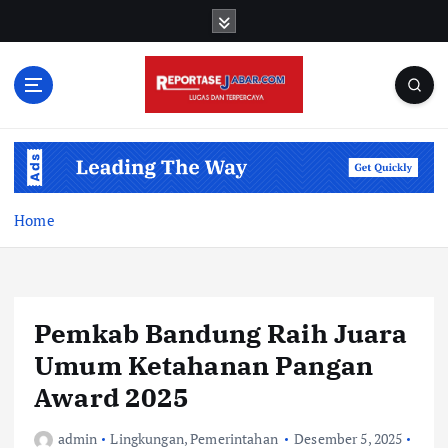
S
k
i
p
t
o
c
o
n
t
Home
e
n
t
Pemkab Bandung Raih Juara
Umum Ketahanan Pangan
Award 2025
admin
Lingkungan
,
Pemerintahan
Desember 5, 2025