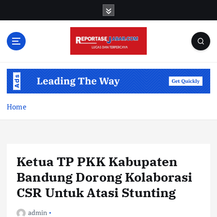
S
k
i
p
t
o
c
o
n
t
Home
e
n
t
Ketua TP PKK Kabupaten
Bandung Dorong Kolaborasi
CSR Untuk Atasi Stunting
admin