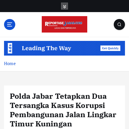
S
k
i
p
t
o
c
o
n
t
Home
e
n
t
Polda Jabar Tetapkan Dua
Tersangka Kasus Korupsi
Pembangunan Jalan Lingkar
Timur Kuningan