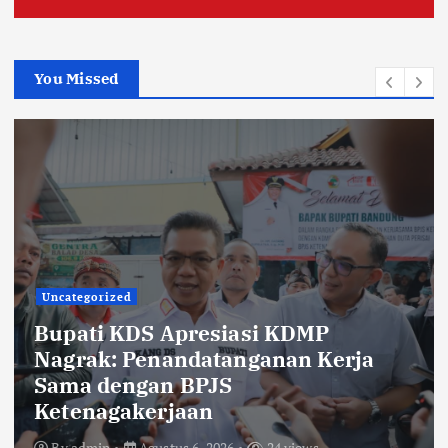
You Missed
Uncategorized
KDS Lepas Calon Paskibraka
Kabupaten Bandung 2026,
Tekankan Disiplin, Nasionalisme,
dan Integritas
By
admin
Agustus 6, 2026
20 views