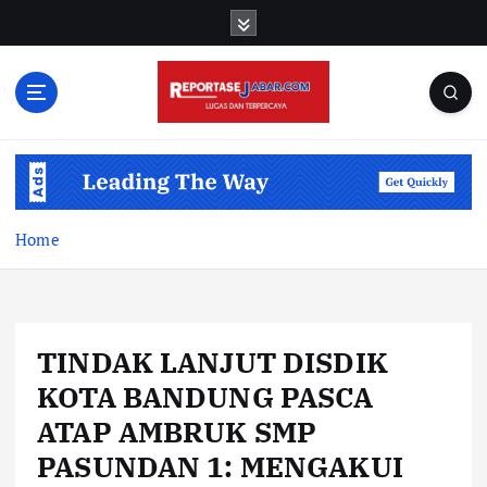
S
k
i
p
t
o
c
o
n
t
Home
e
n
t
TINDAK LANJUT DISDIK
KOTA BANDUNG PASCA
ATAP AMBRUK SMP
PASUNDAN 1: MENGAKUI