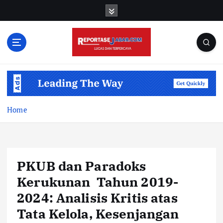
S
k
i
p
t
o
c
o
n
t
Home
e
n
t
PKUB dan Paradoks
Kerukunan Tahun 2019-
2024: Analisis Kritis atas
Tata Kelola, Kesenjangan