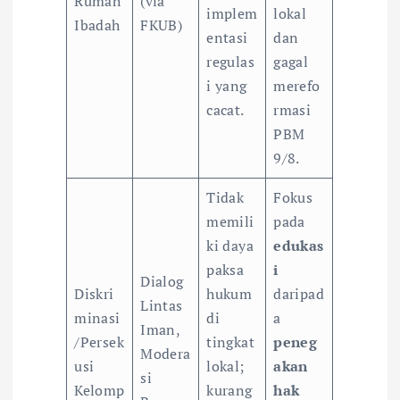
Rumah
(via
implem
lokal
Ibadah
FKUB)
entasi
dan
regulas
gagal
i yang
merefo
cacat.
rmasi
PBM
9/8.
Tidak
Fokus
memili
pada
ki daya
edukas
paksa
i
Dialog
Diskri
hukum
daripad
Lintas
minasi
di
a
Iman,
/Persek
tingkat
peneg
Modera
usi
lokal;
akan
si
Kelomp
kurang
hak