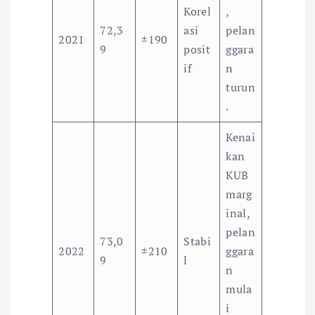
Korel
,
72,3
asi
pelan
2021
±190
9
posit
ggara
if
n
turun
.
Kenai
kan
KUB
marg
inal,
pelan
73,0
Stabi
2022
±210
ggara
9
l
n
mula
i