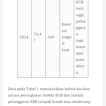
KUB
terti
nggi,
pelan
Korel
ggara
asi
76,4
n
2024
260
negat
7
juga
if
menc
kuat
apai
punc
akny
a.
Data pada Tabel 1 menunjukkan bahwa korelasi
antara peningkatan Indeks KUB dan jumlah
pelanggaran KBB tampak lemah atau cenderung