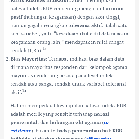
bahwa Indeks KUB cenderung mengukur
harmoni
pasif
(hubungan keagamaan) dengan skor tinggi,
namun gagal menangkap
toleransi aktif
. Salah satu
sub-variabel, yaitu “kesediaan ikut aktif dalam acara
keagamaan orang lain,” mendapatkan nilai sangat
15
rendah (1,83).
Bias Mayoritas:
Terdapat indikasi bias dalam data
di mana mayoritas responden dari kelompok agama
mayoritas cenderung berada pada level indeks
rendah atau sangat rendah untuk variabel toleransi
15
aktif.
Hal ini memperkuat kesimpulan bahwa Indeks KUB
adalah metrik yang sensitif terhadap
narasi
pemerintah
dan
hubungan elit agama
(
co-
existence
), bukan terhadap
pemenuhan hak KBB
individu
di tingkat akar rumput (
affirmative