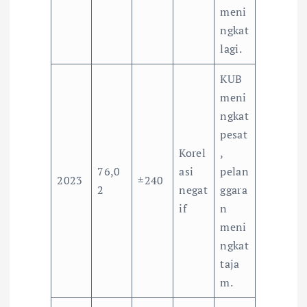
meni
ngkat
lagi.
KUB
meni
ngkat
pesat
Korel
,
76,0
asi
pelan
2023
±240
2
negat
ggara
if
n
meni
ngkat
taja
m.