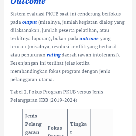
Outcome
Sistem evaluasi PKUB saat ini cenderung berfokus
pada
output
(misalnya, jumlah kegiatan dialog yang
dilaksanakan, jumlah peserta pelatihan, atau
terbitnya laporan), bukan pada
outcome
yang
terukur (misalnya, resolusi konflik yang berhasil
atau penurunan
rating
daerah rawan intoleransi).
Kesenjangan ini terlihat jelas ketika
membandingkan fokus program dengan jenis
pelanggaran utama.
Tabel 2. Fokus Program PKUB versus Jenis
Pelanggaran KBB (2019-2024)
Jenis
Pelang
Tingka
Fokus
garan
t