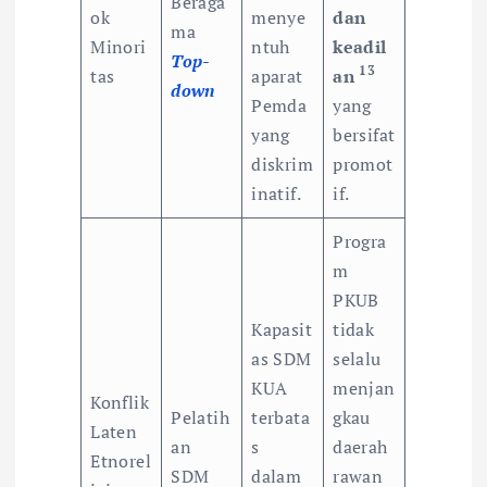
Beraga
ok
menye
dan
ma
Minori
ntuh
keadil
Top-
13
tas
aparat
an
down
Pemda
yang
yang
bersifat
diskrim
promot
inatif.
if.
Progra
m
PKUB
Kapasit
tidak
as SDM
selalu
KUA
menjan
Konflik
Pelatih
terbata
gkau
Laten
an
s
daerah
Etnorel
SDM
dalam
rawan