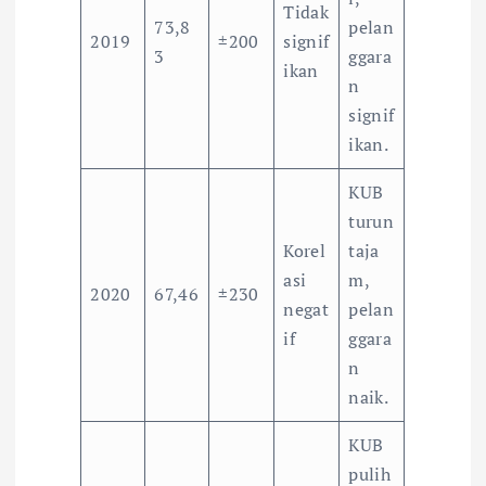
Tidak
73,8
pelan
2019
±200
signif
3
ggara
ikan
n
signif
ikan.
KUB
turun
Korel
taja
asi
m,
2020
67,46
±230
negat
pelan
if
ggara
n
naik.
KUB
pulih