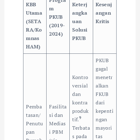
Progra
KBB
Keterj
Kesenj
m
Utama
angka
angan
PKUB
(SETA
uan
Kritis
(2019-
RA/Ko
Solusi
2024)
mnas
PKUB
HAM)
PKUB
gagal
Kontro
menetr
versial
alkan
dan
FKUB
kontra
dari
Pemba
Fasilita
produk
kepenti
tasan/
si dan
9
tif.
ngan
Penutu
Medias
Terbata
mayori
pan
i PBM
s pada
tas