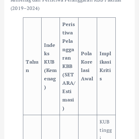
(2019–2024)
Peris
tiwa
Pela
Inde
ngga
ks
Pola
Impl
ran
Tahu
KUB
Kore
ikasi
KBB
n
(Kem
lasi
Kriti
(SET
enag
Awal
s
ARA/
)
Esti
masi
)
KUB
tingg
i,