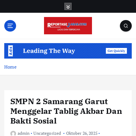
S
k
i
p
t
o
c
o
n
t
Home
e
n
t
SMPN 2 Samarang Garut
Menggelar Tablig Akbar Dan
Bakti Sosial
admin
Uncategorized
Oktober 26, 2025