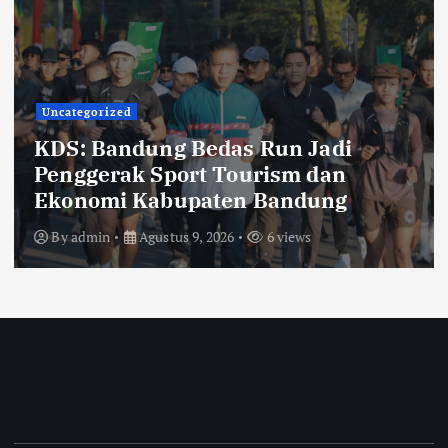
Lingkungan
Pemerintahan
TNI POLRI
KRYD Gabungan Digelar di
Kabupaten Bandung, Ali Syakieb:
Cegah Begal dan Bersihkan Miras
By
admin
Agustus 9, 2026
8 views