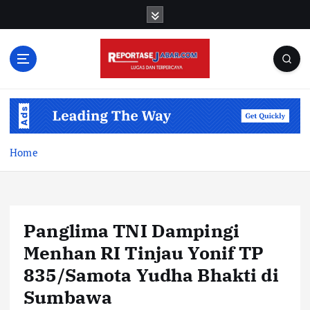
S
k
i
p
t
o
c
o
n
t
Home
e
n
t
Panglima TNI Dampingi
Menhan RI Tinjau Yonif TP
835/Samota Yudha Bhakti di
Sumbawa