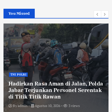
You Missed
Lingkungan
EKONOMI
Pemerintahan
Pemkab Bandung Luncurkan Kartu
Kredit Indonesia, KDS Tekankan
Pengawasan dan Integritas
By
admin
Agustus 10, 2026
4 views