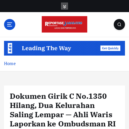
S
k
i
p
t
o
c
o
n
t
Home
e
n
t
Dokumen Girik C No.1350
Hilang, Dua Kelurahan
Saling Lempar — Ahli Waris
Laporkan ke Ombudsman RI