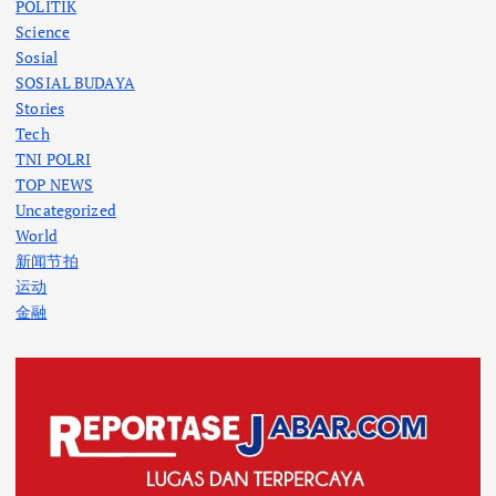
POLITIK
Science
Sosial
SOSIAL BUDAYA
Stories
Tech
TNI POLRI
TOP NEWS
Uncategorized
World
新闻节拍
运动
金融