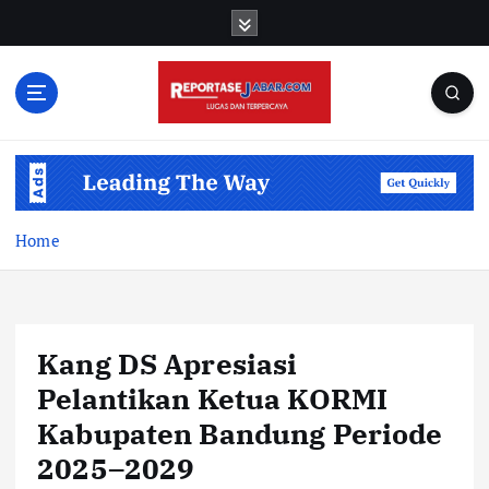
S
k
i
p
t
o
c
o
n
t
Home
e
n
t
Kang DS Apresiasi
Pelantikan Ketua KORMI
Kabupaten Bandung Periode
2025–2029