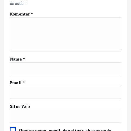
ditandai
*
Komentar
*
Nama
*
Email
*
Situs Web
Simpan nama, email, dan situs web saya pada