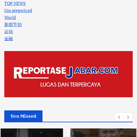
TOP NEWS
Uncategorized
World
新闻节拍
运动
金融
You Missed