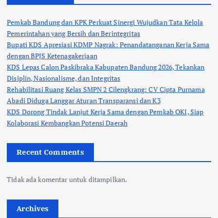
Pemkab Bandung dan KPK Perkuat Sinergi Wujudkan Tata Kelola
Pemerintahan yang Bersih dan Berintegritas
Bupati KDS Apresiasi KDMP Nagrak: Penandatanganan Kerja Sama
dengan BPJS Ketenagakerjaan
KDS Lepas Calon Paskibraka Kabupaten Bandung 2026, Tekankan
Disiplin, Nasionalisme, dan Integritas
Rehabilitasi Ruang Kelas SMPN 2 Cilengkrang: CV Cipta Purnama
Abadi Diduga Langgar Aturan Transparansi dan K3
KDS Dorong Tindak Lanjut Kerja Sama dengan Pemkab OKI, Siap
Kolaborasi Kembangkan Potensi Daerah
Recent Comments
Tidak ada komentar untuk ditampilkan.
Archives