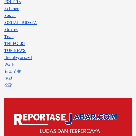
POLITIK
Science
Sosial
SOSIAL BUDAYA
Stories
Tech
TNI POLRI
TOP NEWS
Uncategorized
World
新闻节拍
运动
金融