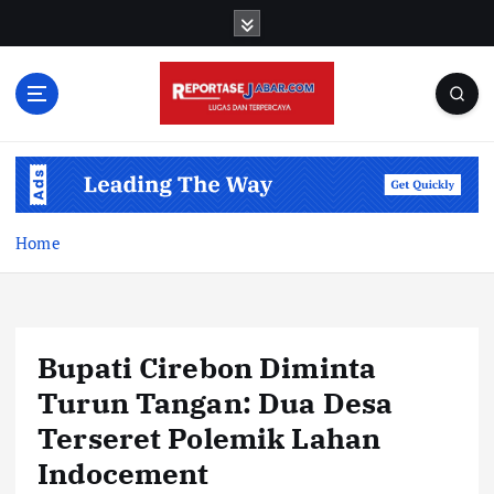
S
k
i
p
t
o
c
o
n
t
Home
e
n
t
Bupati Cirebon Diminta
Turun Tangan: Dua Desa
Terseret Polemik Lahan
Indocement