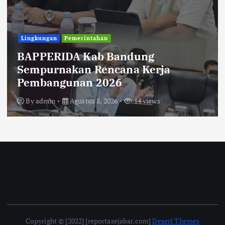
Uncategorized
Diberitakan Tanpa Konfirmasi,
Satresnarkoba Polres Cimahi dan
Yayasan Ultra Jadi Korban Narasi
Sepihak
By
admin
Agustus 8, 2026
14 views
Copyright © [2022] [reportasejabar.com]
Desert Themes