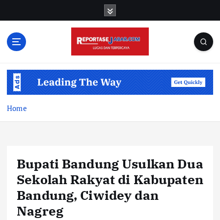
S
k
i
p
t
o
c
o
n
t
Home
e
n
t
Bupati Bandung Usulkan Dua
Sekolah Rakyat di Kabupaten
Bandung, Ciwidey dan
Nagreg