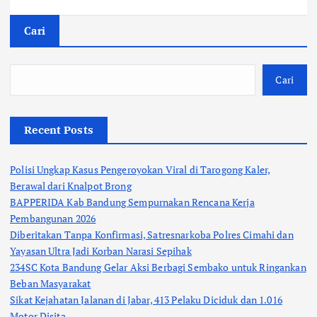
Cari
Cari
Recent Posts
Polisi Ungkap Kasus Pengeroyokan Viral di Tarogong Kaler,
Berawal dari Knalpot Brong
BAPPERIDA Kab Bandung Sempurnakan Rencana Kerja
Pembangunan 2026
Diberitakan Tanpa Konfirmasi, Satresnarkoba Polres Cimahi dan
Yayasan Ultra Jadi Korban Narasi Sepihak
234SC Kota Bandung Gelar Aksi Berbagi Sembako untuk Ringankan
Beban Masyarakat
Sikat Kejahatan Jalanan di Jabar, 413 Pelaku Diciduk dan 1.016
Motor Disita