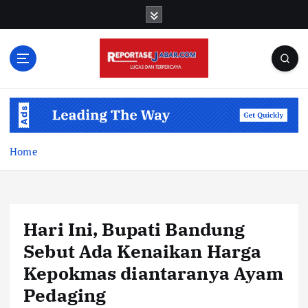
S
k
i
p
t
o
c
o
n
t
Home
e
n
t
Hari Ini, Bupati Bandung
Sebut Ada Kenaikan Harga
Kepokmas diantaranya Ayam
Pedaging