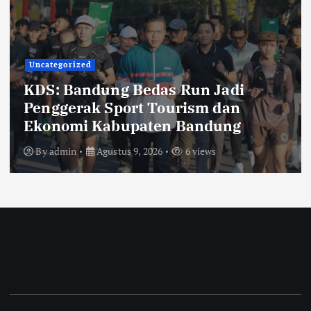
Lingkungan
Pemerintahan
TNI POLRI
KRYD Gabungan Digelar di
Kabupaten Bandung, Ali Syakieb:
Cegah Begal dan Bersihkan Miras
By
admin
Agustus 9, 2026
8 views