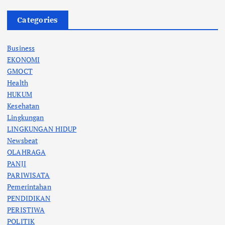
Categories
Business
EKONOMI
GMOCT
Health
HUKUM
Kesehatan
Lingkungan
LINGKUNGAN HIDUP
Newsbeat
OLAHRAGA
PANJI
PARIWISATA
Pemerintahan
PENDIDIKAN
PERISTIWA
POLITIK