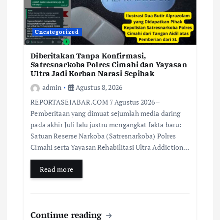
Uncategorized
Diberitakan Tanpa Konfirmasi,
Satresnarkoba Polres Cimahi dan Yayasan
Ultra Jadi Korban Narasi Sepihak
admin
Agustus 8, 2026
REPORTASEJABAR.COM 7 Agustus 2026 –
Pemberitaan yang dimuat sejumlah media daring
pada akhir Juli lalu justru mengangkat fakta baru:
Satuan Reserse Narkoba (Satresnarkoba) Polres
Cimahi serta Yayasan Rehabilitasi Ultra Addiction…
Read more
Continue reading