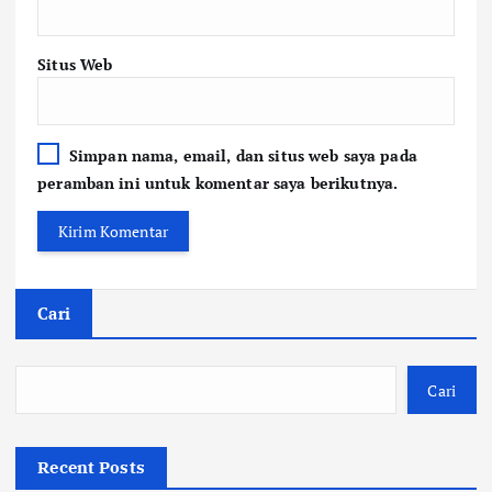
Situs Web
Simpan nama, email, dan situs web saya pada
peramban ini untuk komentar saya berikutnya.
Cari
Cari
Recent Posts