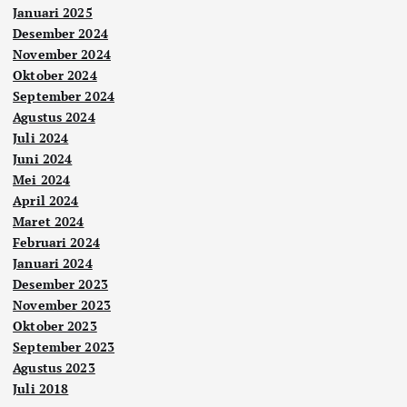
Januari 2025
Desember 2024
November 2024
Oktober 2024
September 2024
Agustus 2024
Juli 2024
Juni 2024
Mei 2024
April 2024
Maret 2024
Februari 2024
Januari 2024
Desember 2023
November 2023
Oktober 2023
September 2023
Agustus 2023
Juli 2018