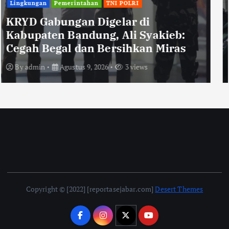
TNI POLRI
Polisi Ungkap Kasus Pengeroyokan
Viral di Tarogong Kaler, Berawal
dari Knalpot Brong
By
admin
Agustus 8, 2026
2 views
Copyright © [2022] [reportasejabar.com]
Desert Themes