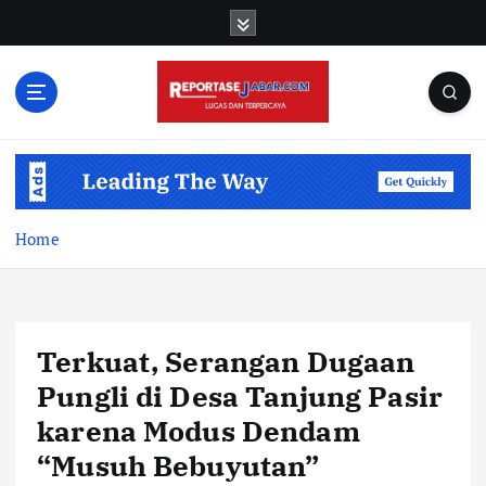
S
k
i
p
t
o
c
o
n
t
Home
e
n
t
Terkuat, Serangan Dugaan
Pungli di Desa Tanjung Pasir
karena Modus Dendam
“Musuh Bebuyutan”