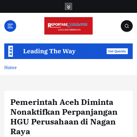
S
k
i
p
t
o
c
o
n
t
Home
e
n
t
Pemerintah Aceh Diminta
Nonaktifkan Perpanjangan
HGU Perusahaan di Nagan
Raya