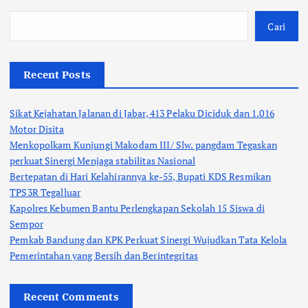
Cari
Recent Posts
Sikat Kejahatan Jalanan di Jabar, 413 Pelaku Diciduk dan 1.016
Motor Disita
Menkopolkam Kunjungi Makodam III/ Slw. pangdam Tegaskan
perkuat Sinergi Menjaga stabilitas Nasional
Bertepatan di Hari Kelahirannya ke-55, Bupati KDS Resmikan
TPS3R Tegalluar
Kapolres Kebumen Bantu Perlengkapan Sekolah 15 Siswa di
Sempor
Pemkab Bandung dan KPK Perkuat Sinergi Wujudkan Tata Kelola
Pemerintahan yang Bersih dan Berintegritas
Recent Comments