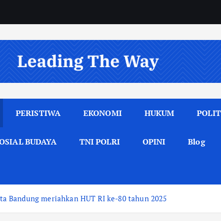
PERISTIWA
EKONOMI
HUKUM
POLIT
OSIAL BUDAYA
TNI POLRI
OPINI
Blog
ta Bandung meriahkan HUT RI ke-80 tahun 2025