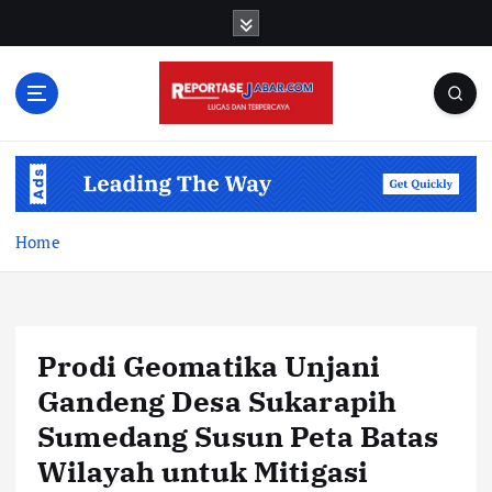
S
k
i
p
t
o
c
o
n
t
Home
e
n
t
Prodi Geomatika Unjani
Gandeng Desa Sukarapih
Sumedang Susun Peta Batas
Wilayah untuk Mitigasi