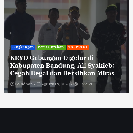
TNI POLRI
Polisi Ungkap Kasus Pengeroyokan
Viral di Tarogong Kaler, Berawal
dari Knalpot Brong
By
admin
Agustus 8, 2026
2 views