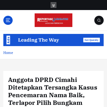
S
k
i
p
t
o
c
o
n
t
Home
e
n
t
Anggota DPRD Cimahi
Ditetapkan Tersangka Kasus
Pencemaran Nama Baik,
Terlapor Pilih Bungkam