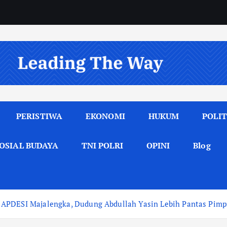
PERISTIWA
EKONOMI
HUKUM
POLIT
OSIAL BUDAYA
TNI POLRI
OPINI
Blog
 APDESI Majalengka, Dudung Abdullah Yasin Lebih Pantas Pim