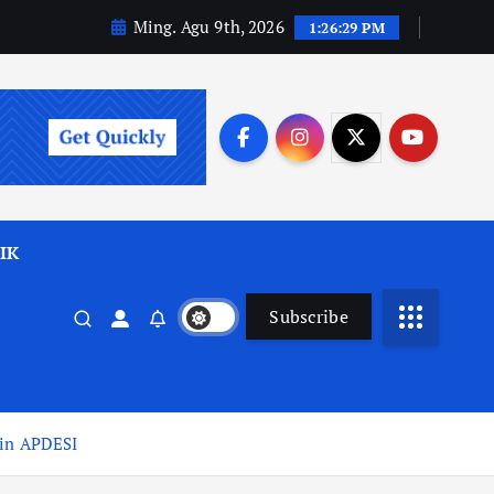
Ming. Agu 9th, 2026
1:26:30 PM
IK
Subscribe
pin APDESI