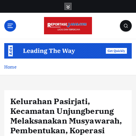
S
k
i
p
t
o
c
o
n
t
Home
e
n
t
Kelurahan Pasirjati,
Kecamatan Unjungberung
Melaksanakan Musyawarah,
Pembentukan, Koperasi