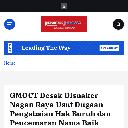
S
k
i
p
t
o
c
o
n
t
Home
e
n
t
GMOCT Desak Disnaker
Nagan Raya Usut Dugaan
Pengabaian Hak Buruh dan
Pencemaran Nama Baik