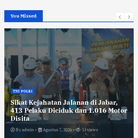
You Missed
TNI POLRI
Ribuan Knalpot Brong Disita Polisi,
Gubernur Jabar Kang Dedi Bakal
Berikan Kompensasi Knalpot
Standar
By
admin
Agustus 7, 2026
12 views