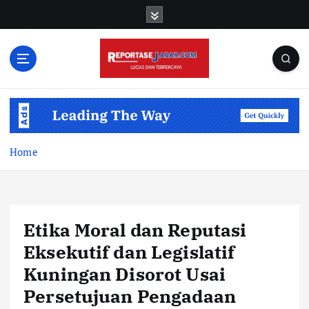
S
k
i
p
t
o
c
o
n
t
Home
e
n
t
Etika Moral dan Reputasi
Eksekutif dan Legislatif
Kuningan Disorot Usai
Persetujuan Pengadaan