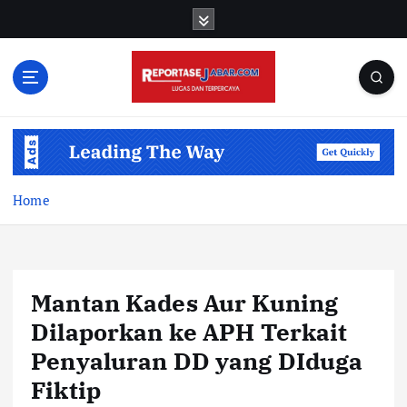
S
k
i
p
t
o
c
o
n
t
Home
e
n
t
Mantan Kades Aur Kuning
Dilaporkan ke APH Terkait
Penyaluran DD yang DIduga
Fiktip