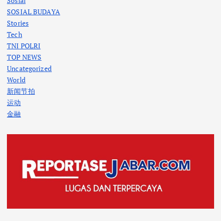
Sosial
SOSIAL BUDAYA
Stories
Tech
TNI POLRI
TOP NEWS
Uncategorized
World
新闻节拍
运动
金融