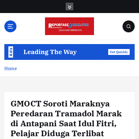
S
k
i
p
t
o
c
o
n
t
Home
e
n
t
GMOCT Soroti Maraknya
Peredaran Tramadol Marak
di Antapani Saat Idul Fitri,
Pelajar Diduga Terlibat