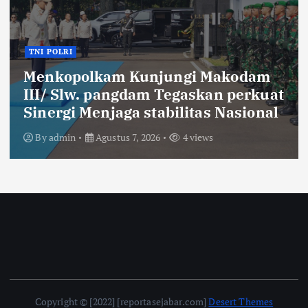
Lingkungan
Kesehatan
Bertepatan di Hari Kelahirannya
at
ke-55, Bupati KDS Resmikan TPS
al
Tegalluar
By
admin
Agustus 7, 2026
5 views
Copyright © [2022] [reportasejabar.com]
Desert Themes