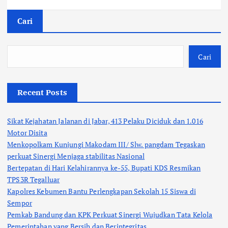
Cari
Cari
Recent Posts
Sikat Kejahatan Jalanan di Jabar, 413 Pelaku Diciduk dan 1.016
Motor Disita
Menkopolkam Kunjungi Makodam III/ Slw. pangdam Tegaskan
perkuat Sinergi Menjaga stabilitas Nasional
Bertepatan di Hari Kelahirannya ke-55, Bupati KDS Resmikan
TPS3R Tegalluar
Kapolres Kebumen Bantu Perlengkapan Sekolah 15 Siswa di
Sempor
Pemkab Bandung dan KPK Perkuat Sinergi Wujudkan Tata Kelola
Pemerintahan yang Bersih dan Berintegritas