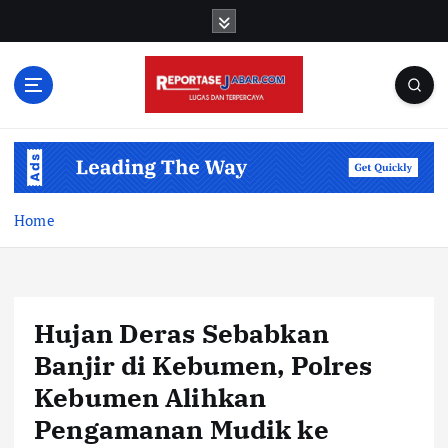
S
k
i
p
t
o
c
o
n
t
Home
e
n
t
Hujan Deras Sebabkan
Banjir di Kebumen, Polres
Kebumen Alihkan
Pengamanan Mudik ke