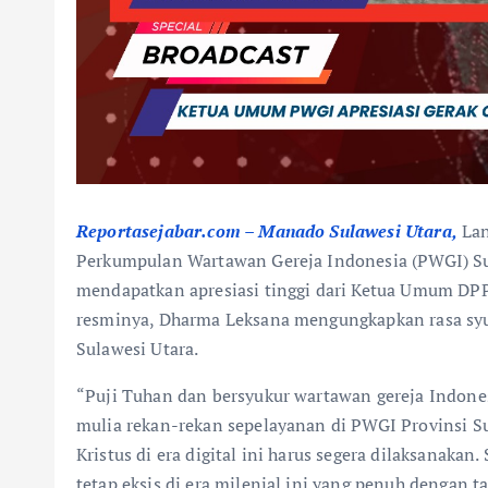
Reportasejabar.com – Manado Sulawesi Utara,
Lan
Perkumpulan Wartawan Gereja Indonesia (PWGI) S
mendapatkan apresiasi tinggi dari Ketua Umum DPP
resminya, Dharma Leksana mengungkapkan rasa sy
Sulawesi Utara.
“Puji Tuhan dan bersyukur wartawan gereja Indones
mulia rekan-rekan sepelayanan di PWGI Provinsi Su
Kristus di era digital ini harus segera dilaksanakan
tetap eksis di era milenial ini yang penuh dengan 