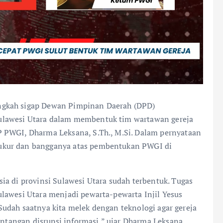
gkah sigap Dewan Pimpinan Daerah (DPD)
ulawesi Utara dalam membentuk tim wartawan gereja
 PWGI, Dharma Leksana, S.Th., M.Si. Dalam pernyataan
ukur dan bangganya atas pembentukan PWGI di
ia di provinsi Sulawesi Utara sudah terbentuk. Tugas
lawesi Utara menjadi pewarta-pewarta Injil Yesus
. Sudah saatnya kita melek dengan teknologi agar gereja
tantangan disrupsi informasi,” ujar Dharma Leksana