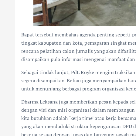
Rapat tersebut membahas agenda penting seperti 
tingkat kabupaten dan kota, pemaparan singkat me
rencana pelatihan calon jurnalis yang akan difasilit
disampaikan pula informasi mengenai manfaat dan 
Sebagai tindak lanjut, Pdt. Royke menginstruksi
segera disampaikan. Beliau juga menyampaikan ha
untuk menunjang berbagai program organisasi ked
Dharma Leksana juga memberikan pesan kepada selu
dengan visi dan misi organisasi dalam membangun ke
kita butuhkan adalah ‘kerja time’ atau kerja bersam
yang akan menduduki struktur kepengurusan DPD d
bekerja sesuai dengan tugas dan tanggung jawab ma