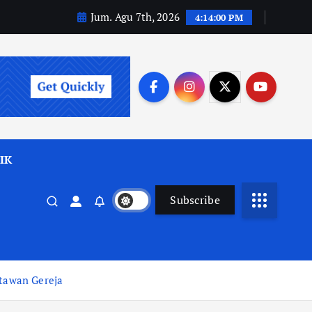
Jum. Agu 7th, 2026
4:14:01 PM
IK
Subscribe
tawan Gereja