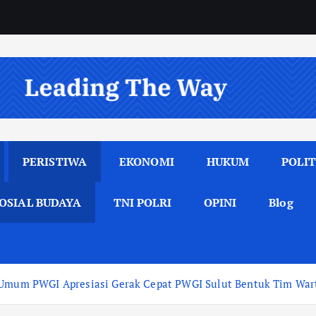
PERISTIWA
EKONOMI
HUKUM
POLIT
OSIAL BUDAYA
TNI POLRI
OPINI
Blog
a Umum PWGI Apresiasi Gerak Cepat PWGI Sulut Bentuk Tim War