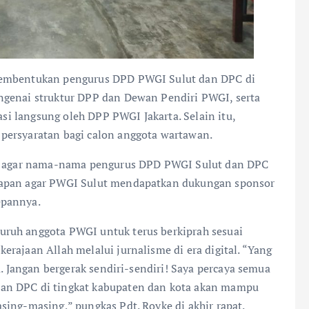
pembentukan pengurus DPD PWGI Sulut dan DPC di
ngenai struktur DPP dan Dewan Pendiri PWGI, serta
asi langsung oleh DPP PWGI Jakarta. Selain itu,
persyaratan bagi calon anggota wartawan.
kan agar nama-nama pengurus DPD PWGI Sulut dan DPC
rapan agar PWGI Sulut mendapatkan dukungan sponsor
epannya.
ruh anggota PWGI untuk terus berkiprah sesuai
rajaan Allah melalui jurnalisme di era digital. “Yang
a. Jangan bergerak sendiri-sendiri! Saya percaya semua
an DPC di tingkat kabupaten dan kota akan mampu
sing-masing,” pungkas Pdt. Royke di akhir rapat.