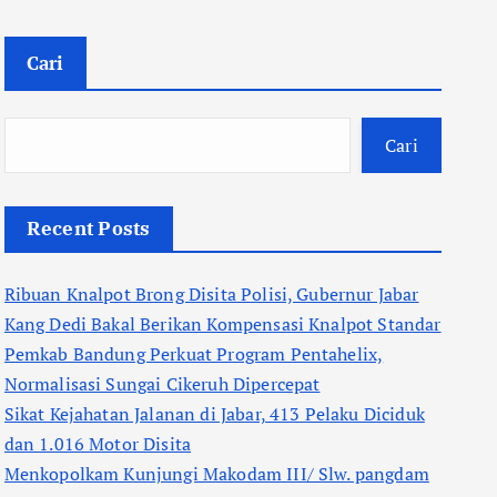
Cari
Cari
Recent Posts
Ribuan Knalpot Brong Disita Polisi, Gubernur Jabar
Kang Dedi Bakal Berikan Kompensasi Knalpot Standar
Pemkab Bandung Perkuat Program Pentahelix,
Normalisasi Sungai Cikeruh Dipercepat
Sikat Kejahatan Jalanan di Jabar, 413 Pelaku Diciduk
dan 1.016 Motor Disita
Menkopolkam Kunjungi Makodam III/ Slw. pangdam