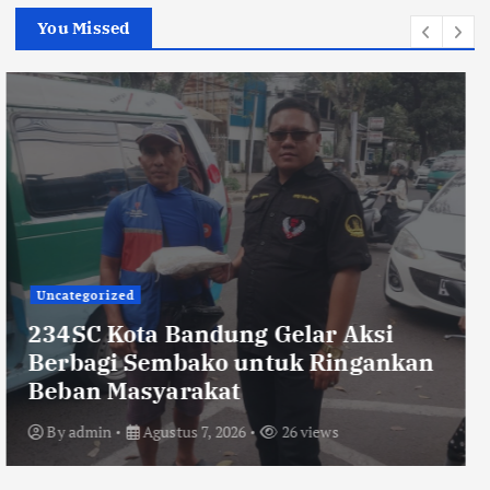
You Missed
TNI POLRI
Sikat Kejahatan Jalanan di Jabar,
413 Pelaku Diciduk dan 1.016 Motor
Disita
By
admin
Agustus 7, 2026
25 views