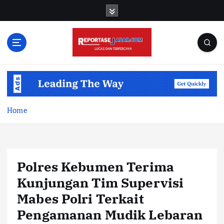
S
k
i
p
t
o
c
o
n
t
Home
e
n
t
Polres Kebumen Terima
Kunjungan Tim Supervisi
Mabes Polri Terkait
Pengamanan Mudik Lebaran