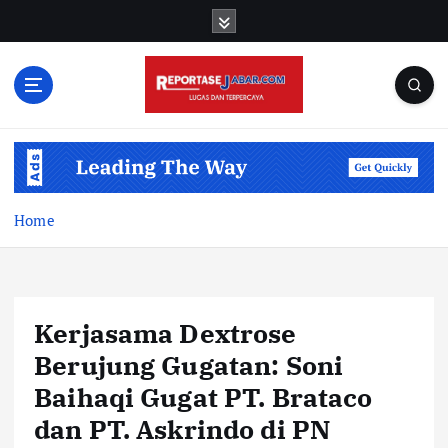
S
k
i
p
t
o
c
o
n
t
Home
e
n
t
Kerjasama Dextrose
Berujung Gugatan: Soni
Baihaqi Gugat PT. Brataco
dan PT. Askrindo di PN