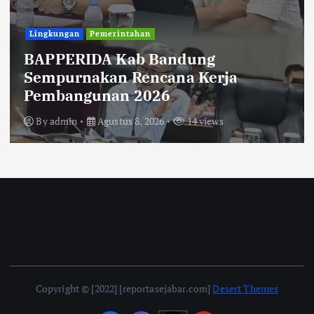
Uncategorized
Diberitakan Tanpa Konfirmasi,
Satresnarkoba Polres Cimahi dan
Yayasan Ultra Jadi Korban Narasi
Sepihak
By
admin
Agustus 8, 2026
14 views
Copyright © [2022] [reportasejabar.com]
Desert Themes