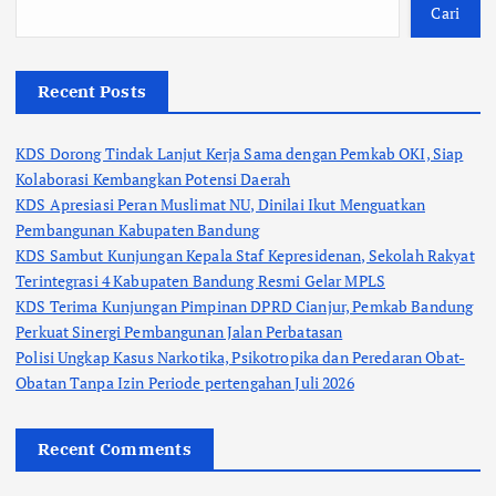
Cari
Recent Posts
KDS Dorong Tindak Lanjut Kerja Sama dengan Pemkab OKI, Siap
Kolaborasi Kembangkan Potensi Daerah
KDS Apresiasi Peran Muslimat NU, Dinilai Ikut Menguatkan
Pembangunan Kabupaten Bandung
KDS Sambut Kunjungan Kepala Staf Kepresidenan, Sekolah Rakyat
Terintegrasi 4 Kabupaten Bandung Resmi Gelar MPLS
KDS Terima Kunjungan Pimpinan DPRD Cianjur, Pemkab Bandung
Perkuat Sinergi Pembangunan Jalan Perbatasan
Polisi Ungkap Kasus Narkotika, Psikotropika dan Peredaran Obat-
Obatan Tanpa Izin Periode pertengahan Juli 2026
Recent Comments