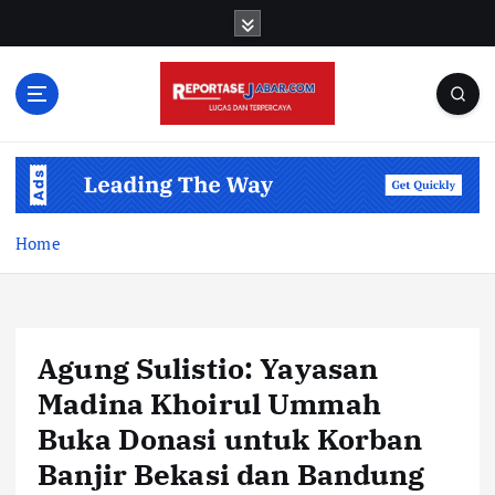
S
k
i
p
t
o
c
o
n
t
Home
e
n
t
Agung Sulistio: Yayasan
Madina Khoirul Ummah
Buka Donasi untuk Korban
Banjir Bekasi dan Bandung